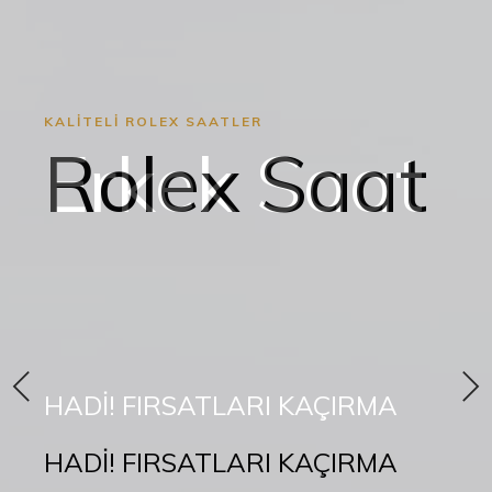
KALİTELİ ROLEX SAATLER
Rolex Saat
En Lüks ve kaliteli Rolex saat modellerini en uygun
fiyata almak istiyorsanız doğru adrestesiniz.En üst
kaliteli
Rolex Saat Modelleri
ni sepetinize ekliyerek
sipariş verebilirsiniz.Rolex saat modelleri ve diğer
lüks markaların yüzlerce modelinden size uygun
olanı seçmek için alışverişe başlayın.
HADİ! FIRSATLARI KAÇIRMA