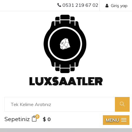
0531 219 67 02
Giriş yap
0
Sepetiniz
$ 0
MENU