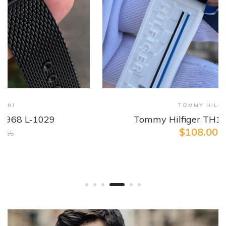
Detaylı İncele
TOMMY HILFIGER
Tommy Hilfiger TH1791475 L-942
$108.00
$168