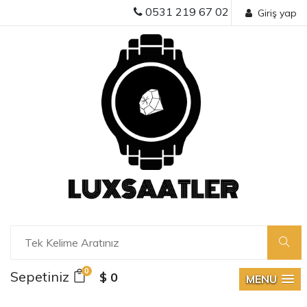
0531 219 67 02
Giriş yap
0
Sepetiniz
$ 0
MENU