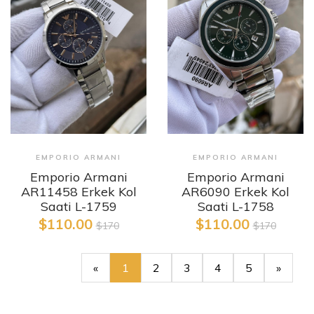
EMPORIO ARMANI
EMPORIO ARMANI
Emporio Armani
Emporio Armani
AR11458 Erkek Kol
AR6090 Erkek Kol
Saati L-1759
Saati L-1758
$110.00
$110.00
$170
$170
«
1
2
3
4
5
»